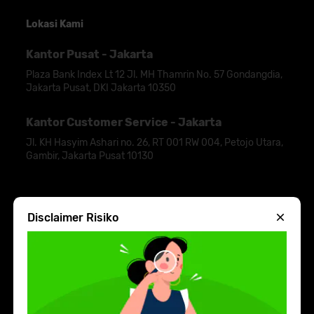
Lokasi Kami
Kantor Pusat - Jakarta
Plaza Bank Index Lt 12 Jl. MH Thamrin No. 57 Gondangdia,
Jakarta Pusat, DKI Jakarta 10350
Kantor Customer Service - Jakarta
Jl. KH Hasyim Ashari no. 26, RT 001 RW 004, Petojo Utara,
Gambir, Jakarta Pusat 10130
Disclaimer Risiko
2026 Indodana Fintech, All Rights Reserved.
Kami akan kirim link download aplikasi Indodana
Fintech ke smartphone Anda