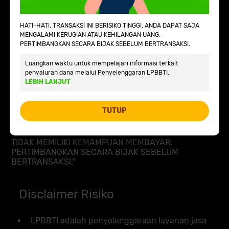
VIA
+62
HATI-HATI, TRANSAKSI INI BERISIKO TINGGI, ANDA DAPAT SAJA
WHATSAPP
MENGALAMI KERUGIAN ATAU KEHILANGAN UANG.
PERTIMBANGKAN SECARA BIJAK SEBELUM BERTRANSAKSI.
Atau
Luangkan waktu untuk mempelajari informasi terkait
VIA EMAIL
penyaluran dana melalui Penyelenggaran LPBBTI.
LEBIH LANJUT
TUTUP
PERINGATAN: "HATI-HATI, TRANSAKSI INI BERISIKO
TINGGI. ANDA DAPAT SAJA MENGALAMI KERUGIAN
ATAU KEHILANGAN UANG. JANGAN BERUTANG JIKA
TIDAK MEMILIKI KEMAMPUAN MEMBAYAR.
PERTIMBANGKAN SECARA BIJAK SEBELUM
BERTRANSAKSI."
Disclaimer Risiko
LPBBTI adalah penyelenggaraan layanan jasa