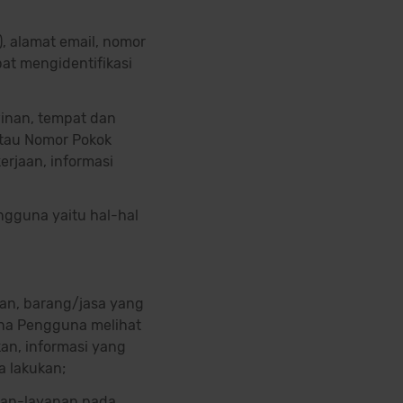
), alamat email, nomor
pat mengidentifikasi
awinan, tempat dan
atau Nomor Pokok
erjaan, informasi
ngguna yaitu hal-hal
an, barang/jasa yang
mana Pengguna melihat
an, informasi yang
a lakukan;
nan-layanan pada