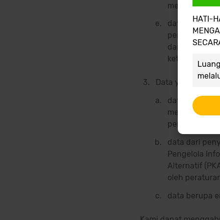
mempertahank
HATI-H
data catatan (
MENGA
perangkat, tan
SECARA
dan aktivitas 
ketiga yang P
Luang
melal
Data yang diperol
data berupa g
mengembangka
penyedia layan
data dari pen
Pengelola Info
Alternatif (PK
oleh peratur
data berupa e
Kami dapat menggabu