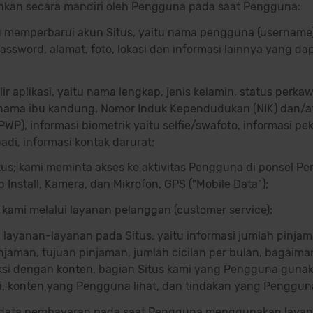
hkan secara mandiri oleh Pengguna pada saat Pengguna:
memperbarui akun Situs, yaitu nama pengguna (
username
password, alamat, foto, lokasi dan informasi lainnya yang da
ir aplikasi, yaitu nama lengkap, jenis kelamin, status perk
, nama ibu kandung, Nomor Induk Kependudukan (NIK) dan/
PWP), informasi biometrik yaitu selfie/swafoto, informasi pek
di, informasi kontak darurat;
us; kami meminta akses ke aktivitas Pengguna di ponsel Pe
pp Install, Kamera, dan Mikrofon, GPS ("
Mobile Data
");
ami melalui layanan pelanggan (
customer service
);
ayanan-layanan pada Situs, yaitu informasi jumlah pinjam
pinjaman, tujuan pinjaman, jumlah cicilan per bulan, bagai
ksi dengan konten, bagian Situs kami yang Pengguna gunak
, konten yang Pengguna lihat, dan tindakan yang Penggun
-data pembayaran pada saat Pengguna menggunakan laya