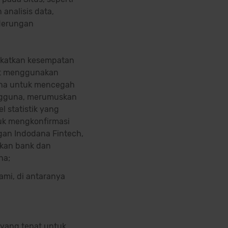
analisis data,
nderungan
gkatkan kesempatan
at menggunakan
guna untuk mencegah
engguna, merumuskan
l statistik yang
uk mengkonfirmasi
n Indodana Fintech,
nkan bank dan
na;
mi, di antaranya
yang tepat untuk