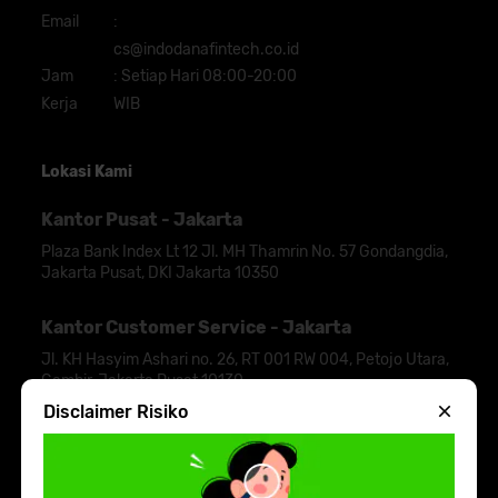
Email
:
cs@indodanafintech.co.id
Jam
:
Setiap Hari 08:00-20:00
Kerja
WIB
Lokasi Kami
Kantor Pusat - Jakarta
Plaza Bank Index Lt 12 Jl. MH Thamrin No. 57 Gondangdia,
Jakarta Pusat, DKI Jakarta 10350
Kantor Customer Service - Jakarta
Jl. KH Hasyim Ashari no. 26, RT 001 RW 004, Petojo Utara,
Gambir, Jakarta Pusat 10130
Disclaimer Risiko