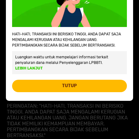
2026 Indodana Fintech, All Rights Reserved.
Kami akan kirim link download aplikasi Indodana
Fintech ke smartphone Anda
HATI-HATI, TRANSAKSI INI BERISIKO TINGGI, ANDA DAPAT SAJA
MENGALAMI KERUGIAN ATAU KEHILANGAN UANG.
PERTIMBANGKAN SECARA BIJAK SEBELUM BERTRANSAKSI.
VIA
+62
WHATSAPP
Luangkan waktu untuk mempelajari informasi terkait
penyaluran dana melalui Penyelenggaran LPBBTI.
Atau
LEBIH LANJUT
VIA EMAIL
TUTUP
PERINGATAN: "HATI-HATI, TRANSAKSI INI BERISIKO
TINGGI. ANDA DAPAT SAJA MENGALAMI KERUGIAN
ATAU KEHILANGAN UANG. JANGAN BERUTANG JIKA
TIDAK MEMILIKI KEMAMPUAN MEMBAYAR.
PERTIMBANGKAN SECARA BIJAK SEBELUM
BERTRANSAKSI."