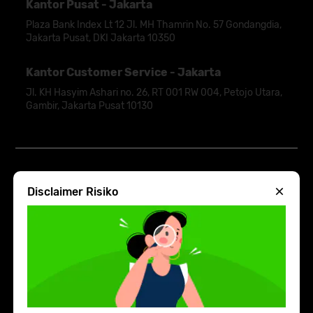
Kantor Pusat - Jakarta
Plaza Bank Index Lt 12 Jl. MH Thamrin No. 57 Gondangdia,
Jakarta Pusat, DKI Jakarta 10350
Kantor Customer Service - Jakarta
Jl. KH Hasyim Ashari no. 26, RT 001 RW 004, Petojo Utara,
Gambir, Jakarta Pusat 10130
Disclaimer Risiko
2026 Indodana Fintech, All Rights Reserved.
Kami akan kirim link download aplikasi Indodana
Fintech ke smartphone Anda
VIA
+62
WHATSAPP