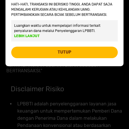
HATI-HATI, TRANSAKSI INI BERISIKO TINGGI, ANDA DAPAT SAJA
Atau
MENGALAMI KERUGIAN ATAU KEHILANGAN UANG.
PERTIMBANGKAN SECARA BIJAK SEBELUM BERTRANSAKSI.
VIA EMAIL
Luangkan waktu untuk mempelajari informasi terkait
penyaluran dana melalui Penyelenggaran LPBBTI.
LEBIH LANJUT
PERINGATAN: "HATI-HATI, TRANSAKSI INI BERISIKO
TINGGI. ANDA DAPAT SAJA MENGALAMI KERUGIAN
TUTUP
ATAU KEHILANGAN UANG. JANGAN BERUTANG JIKA
TIDAK MEMILIKI KEMAMPUAN MEMBAYAR.
PERTIMBANGKAN SECARA BIJAK SEBELUM
BERTRANSAKSI."
Disclaimer Risiko
LPBBTI adalah penyelenggaraan layanan jasa
keuangan untuk mempertemukan Pemberi Dana
dengan Penerima Dana dalam melakukan
Pendanaan konvensional atau berdasarkan